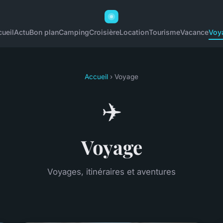
ueil
Actu
Bon plan
Camping
Croisière
Location
Tourisme
Vacance
Voy
Accueil
› Voyage
✈️
Voyage
Voyages, itinéraires et aventures